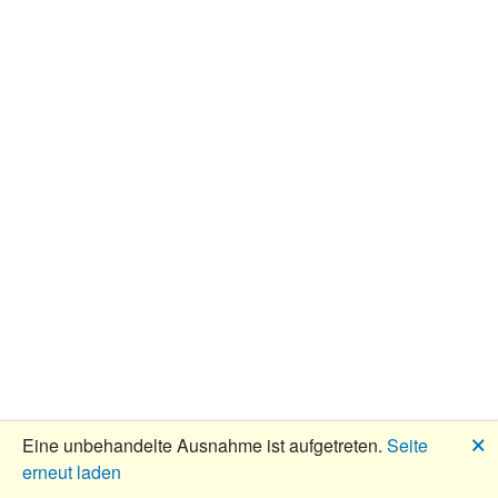
🗙
Eine unbehandelte Ausnahme ist aufgetreten.
Seite
erneut laden